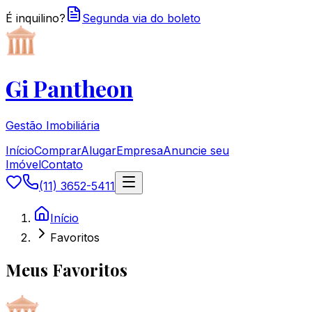
É inquilino?
Segunda via do boleto
Gi Pantheon
Gestão Imobiliária
Início
Comprar
Alugar
Empresa
Anuncie seu
Imóvel
Contato
(11) 3652-5411
Início
Favoritos
Meus Favoritos